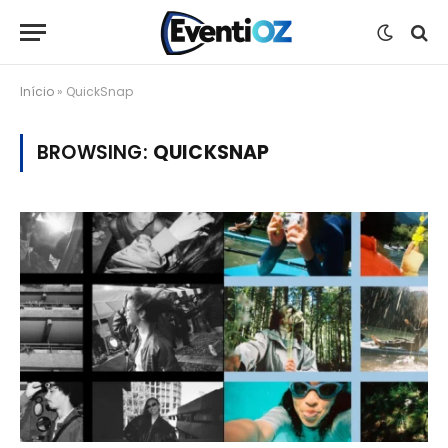
Início
»
QuickSnap
BROWSING:
QUICKSNAP