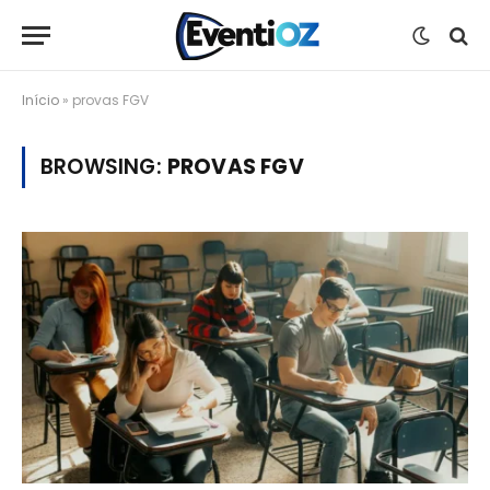
Início
»
provas FGV
BROWSING:
PROVAS FGV