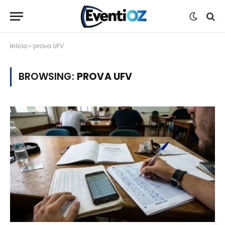
Início
»
prova UFV
BROWSING:
PROVA UFV