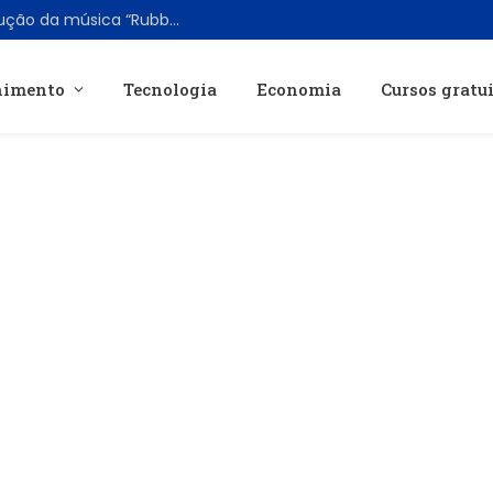
Fenix Flexin confirma uso de IA na produção da música “Rubberz” após polêmica
nimento
Tecnologia
Economia
Cursos gratu