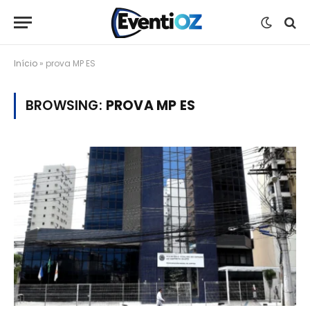
Início
»
prova MP ES
BROWSING:
PROVA MP ES