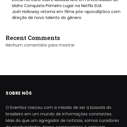
Idaho Conquista Primeiro Lugar na Netflix EUA
Josh Holloway retorna em filme pós-apocalíptico com
direção de novo talento do gênero
Recent Comments
Nenhum comentário para mostrar.
SOBRE NÓS
O Eventioz nasceu com a missão de ser a bússola do
brasileiro em um mundo de informações constantes.
Mais do que um agregador de notícias, somos curadores
de oportunidades. Nosso compromisso é entregar