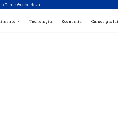
Clássico Cult dos Anos 80 com Ícones do Terror Ganha Nova Edição em 4K Ultra HD
nimento
Tecnologia
Economia
Cursos gratu