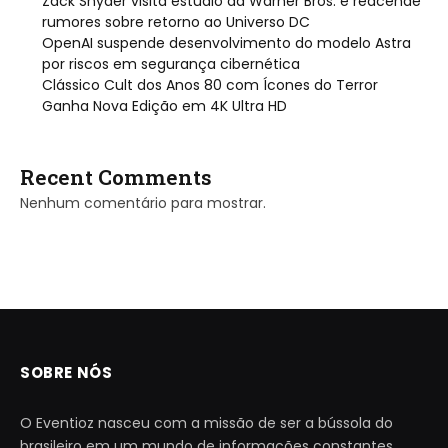
Zack Snyder visita estúdio da Warner Bros. e reacende
rumores sobre retorno ao Universo DC
OpenAI suspende desenvolvimento do modelo Astra
por riscos em segurança cibernética
Clássico Cult dos Anos 80 com Ícones do Terror
Ganha Nova Edição em 4K Ultra HD
Recent Comments
Nenhum comentário para mostrar.
SOBRE NÓS
O Eventioz nasceu com a missão de ser a bússola do
brasileiro em um mundo de informações constantes.