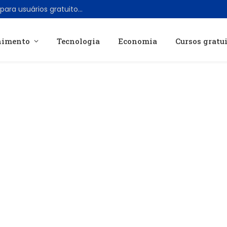
OpenAI libera chats de texto ilimitados para usuários gratuitos do ChatGPT
nimento
Tecnologia
Economia
Cursos gratu