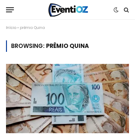
Início
»
prêmio Quina
BROWSING:
PRÊMIO QUINA