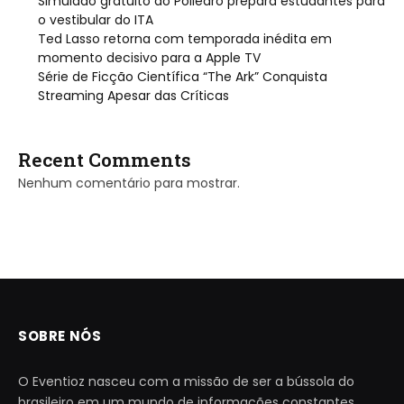
Simulado gratuito do Poliedro prepara estudantes para
o vestibular do ITA
Ted Lasso retorna com temporada inédita em
momento decisivo para a Apple TV
Série de Ficção Científica “The Ark” Conquista
Streaming Apesar das Críticas
Recent Comments
Nenhum comentário para mostrar.
SOBRE NÓS
O Eventioz nasceu com a missão de ser a bússola do
brasileiro em um mundo de informações constantes.