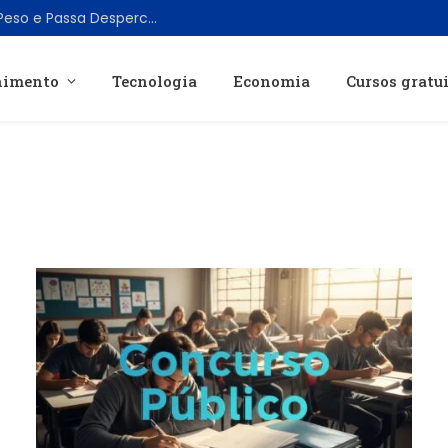
Série “Sirens” da Netflix Tem Elenco de Peso e Passa Despercebida pelo Público
nimento
Tecnologia
Economia
Cursos gratu