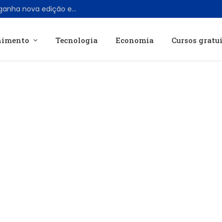
Filme clássico “Cujo”, de Stephen King, ganha nova edição em 4K Ultra HD Blu-ray
nimento
Tecnologia
Economia
Cursos gratu