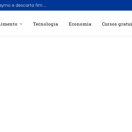
CEO da Uber reafirma parceria com Waymo e descarta fim da colaboração
nimento
Tecnologia
Economia
Cursos gratu