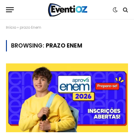
Início
»
prazo Enem
BROWSING:
PRAZO ENEM