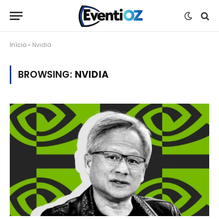
Início
»
Nvidia
BROWSING:
NVIDIA