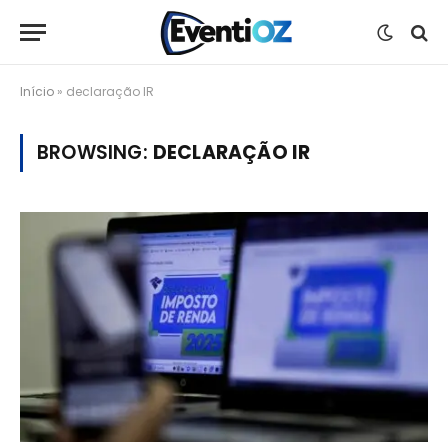
Início
»
declaração IR
BROWSING:
DECLARAÇÃO IR