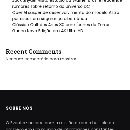
Zack Snyder visita estúdio da Warner Bros. e reacende
rumores sobre retorno ao Universo DC
OpenAI suspende desenvolvimento do modelo Astra
por riscos em segurança cibernética
Clássico Cult dos Anos 80 com Ícones do Terror
Ganha Nova Edição em 4K Ultra HD
Recent Comments
Nenhum comentário para mostrar.
SOBRE NÓS
O Eventioz nasceu com a missão de ser a bússola do
brasileiro em um mundo de informações constantes.