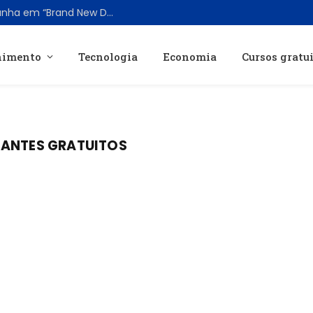
Todos os Vilões Oficiais de Homem-Aranha em “Brand New Day” Revelados
nimento
Tecnologia
Economia
Cursos gratu
ZANTES GRATUITOS