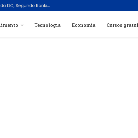
Os 10 Lanternas Verdes Mais Poderosos da DC, Segundo Ranking Atual
nimento
Tecnologia
Economia
Cursos gratu