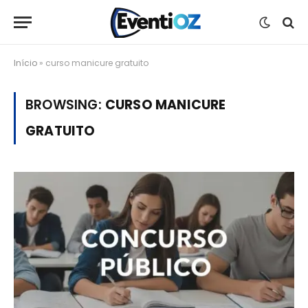
Início
»
curso manicure gratuito
BROWSING:
CURSO MANICURE
GRATUITO