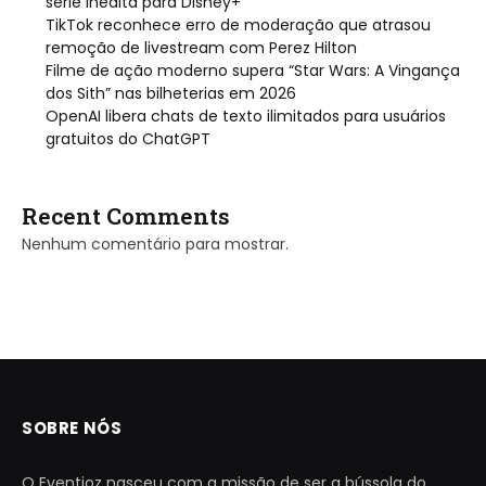
série inédita para Disney+
TikTok reconhece erro de moderação que atrasou
remoção de livestream com Perez Hilton
Filme de ação moderno supera “Star Wars: A Vingança
dos Sith” nas bilheterias em 2026
OpenAI libera chats de texto ilimitados para usuários
gratuitos do ChatGPT
Recent Comments
Nenhum comentário para mostrar.
SOBRE NÓS
O Eventioz nasceu com a missão de ser a bússola do