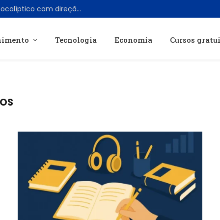
Josh Holloway retorna em filme pós-apocalíptico com direção de novo talento do gênero
nimento
Tecnologia
Economia
Cursos gratu
DOS