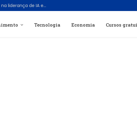
Google anuncia grande reestruturação na liderança de IA em meio a pressões internas e conflitos éticos
nimento
Tecnologia
Economia
Cursos gratu