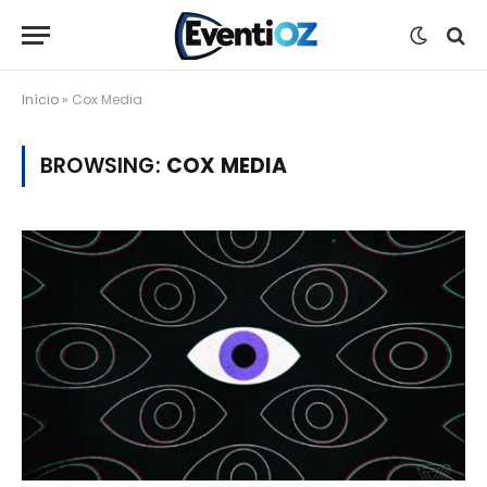
Início
»
Cox Media
BROWSING:
COX MEDIA