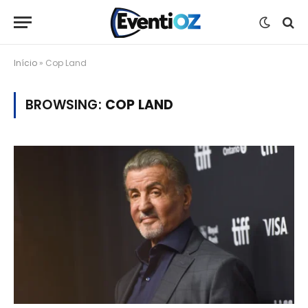
Início
»
Cop Land
BROWSING:
COP LAND