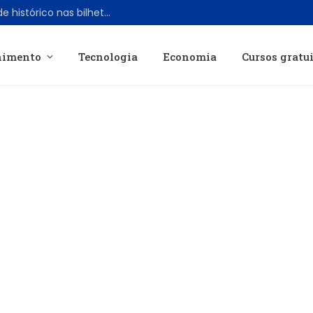
Spider-Man: Brand New Day bate recorde histórico nas bilheterias dos EUA em tempo recorde
nimento
Tecnologia
Economia
Cursos gratu