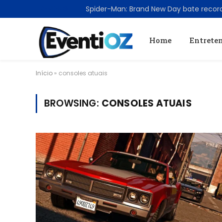
TRENDING
Home
Entrete
Início
»
consoles atuais
BROWSING:
CONSOLES ATUAIS