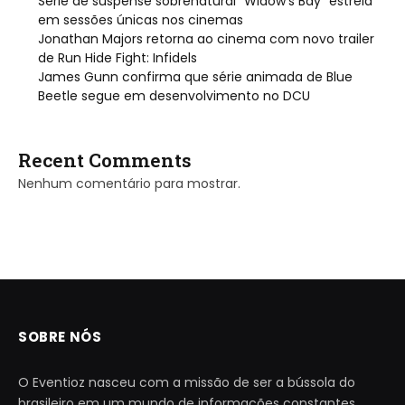
Série de suspense sobrenatural “Widow’s Bay” estreia
em sessões únicas nos cinemas
Jonathan Majors retorna ao cinema com novo trailer
de Run Hide Fight: Infidels
James Gunn confirma que série animada de Blue
Beetle segue em desenvolvimento no DCU
Recent Comments
Nenhum comentário para mostrar.
SOBRE NÓS
O Eventioz nasceu com a missão de ser a bússola do
brasileiro em um mundo de informações constantes.