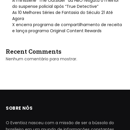
A minissérie “The Outsider” da HBO resgata o melhor
do suspense policial após “True Detective”
As 10 Melhores Séries de Fantasia do Século 21 Até
Agora
X encerra programa de compartilhamento de receita
e lança programa Original Content Rewards
Recent Comments
Nenhum comentário para mostrar.
SOBRE NÓS
O Eventioz nasceu com a missão de ser a bússola do
brasileiro em um mundo de informações constantes.