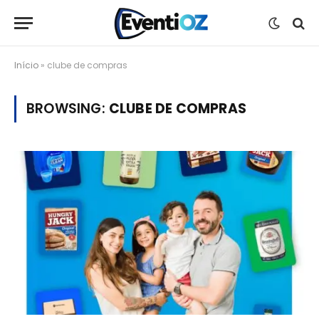
Início
»
clube de compras
BROWSING:
CLUBE DE COMPRAS