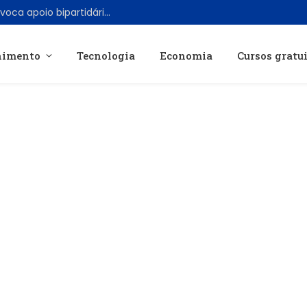
Rejeição aos data centers cresce e provoca apoio bipartidário nos EUA
nimento
Tecnologia
Economia
Cursos gratu