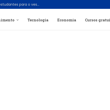
Simulado gratuito do Poliedro prepara estudantes para o vestibular do ITA
nimento
Tecnologia
Economia
Cursos gratu