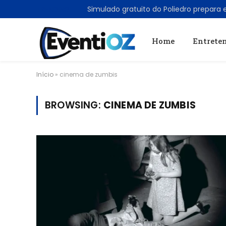
TRENDING
Home
Entrete
Início
»
cinema de zumbis
BROWSING:
CINEMA DE ZUMBIS