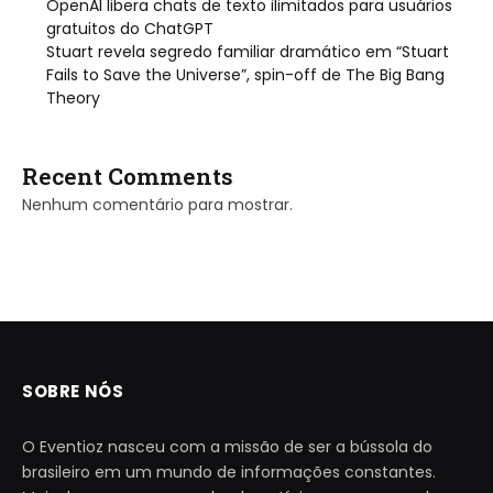
OpenAI libera chats de texto ilimitados para usuários
gratuitos do ChatGPT
Stuart revela segredo familiar dramático em “Stuart
Fails to Save the Universe”, spin-off de The Big Bang
Theory
Recent Comments
Nenhum comentário para mostrar.
SOBRE NÓS
O Eventioz nasceu com a missão de ser a bússola do
brasileiro em um mundo de informações constantes.