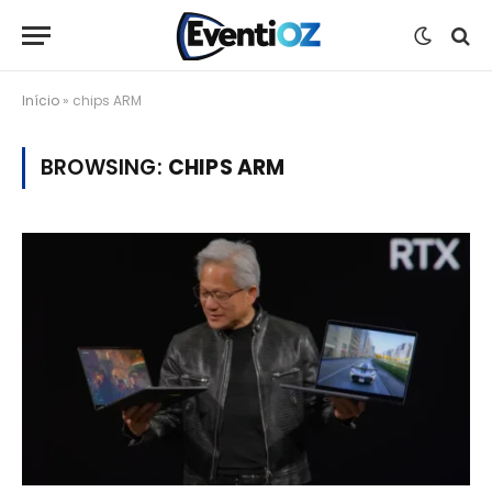
Início
»
chips ARM
BROWSING:
CHIPS ARM