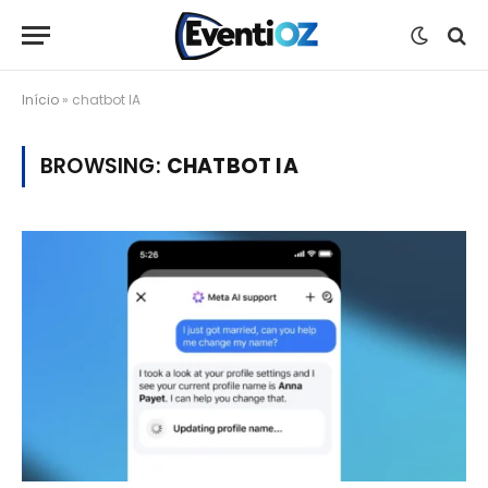
Início
»
chatbot IA
BROWSING:
CHATBOT IA